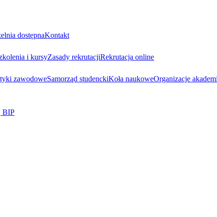
elnia dostępna
Kontakt
zkolenia i kursy
Zasady rekrutacji
Rekrutacja online
ktyki zawodowe
Samorząd studencki
Koła naukowe
Organizacje akadem
BIP