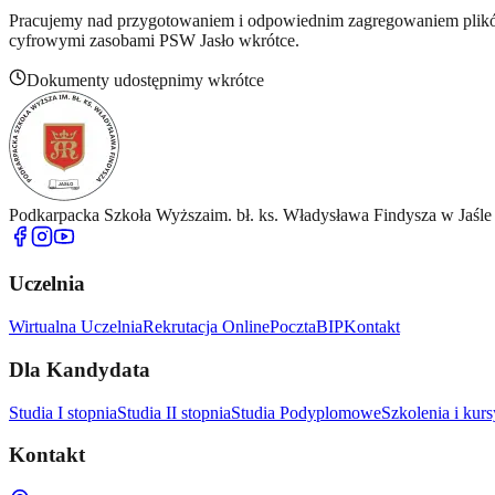
Pracujemy nad przygotowaniem i odpowiednim zagregowaniem plików,
cyfrowymi zasobami PSW Jasło wkrótce.
Dokumenty udostępnimy wkrótce
Podkarpacka Szkoła Wyższa
im. bł. ks. Władysława Findysza w Jaśle
Uczelnia
Wirtualna Uczelnia
Rekrutacja Online
Poczta
BIP
Kontakt
Dla Kandydata
Studia I stopnia
Studia II stopnia
Studia Podyplomowe
Szkolenia i kurs
Kontakt