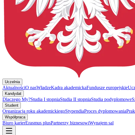
Uczelnia
Aktualności
O nas
Władze
Kadra akademicka
Fundusze europejskie
Ucz
Kandydat
Dlaczego My?
Studia I stopnia
Studia II stopnia
Studia podyplomowe
S
Student
Organizacja roku akademickiego
Stypendia
Proces dyplomowania
Pra
Współpraca
Biuro karier
Erasmus plus
Partnerzy biznesowi
Wynajem sal