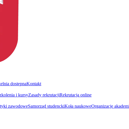
elnia dostępna
Kontakt
zkolenia i kursy
Zasady rekrutacji
Rekrutacja online
ktyki zawodowe
Samorząd studencki
Koła naukowe
Organizacje akadem