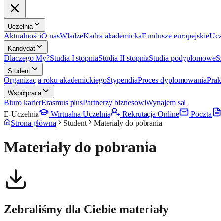
Uczelnia
Aktualności
O nas
Władze
Kadra akademicka
Fundusze europejskie
Ucz
Kandydat
Dlaczego My?
Studia I stopnia
Studia II stopnia
Studia podyplomowe
S
Student
Organizacja roku akademickiego
Stypendia
Proces dyplomowania
Pra
Współpraca
Biuro karier
Erasmus plus
Partnerzy biznesowi
Wynajem sal
E-Uczelnia
Wirtualna Uczelnia
Rekrutacja Online
Poczta
Strona główna
Student
Materiały do pobrania
Materiały do pobrania
Zebraliśmy dla Ciebie materiały